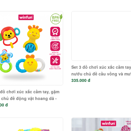
Set 3 đồ chơi xúc xắc cầm ta
nướu chủ đề cầu vồng và mư
335.000 đ
Winfun 3030-NL
 đồ chơi xúc xắc cầm tay, gặm
chủ đề động vật hoang dã -
00 đ
un 0634-NL