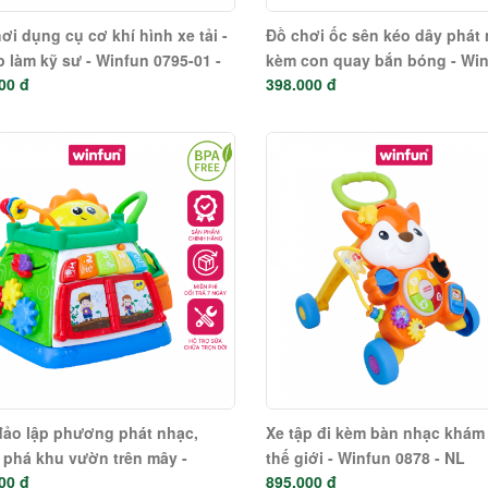
ơi dụng cụ cơ khí hình xe tải -
Đồ chơi ốc sên kéo dây phát
p làm kỹ sư - Winfun 0795-01 -
kèm con quay bắn bóng - Wi
00 đ
398.000 đ
 bản nói tiếng anh
0674-NL
ảo lập phương phát nhạc,
Xe tập đi kèm bàn nhạc khám
phá khu vườn trên mây -
thế giới - Winfun 0878 - NL
00 đ
895.000 đ
un 0631-NL