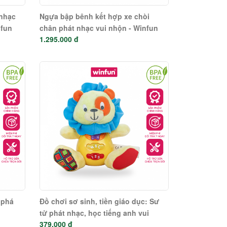
 nhạc
Ngựa bập bênh kết hợp xe chòi
nfun
chân phát nhạc vui nhộn - Winfun
1.295.000 đ
0760-NL
 phá
Đồ chơi sơ sinh, tiền giáo dục: Sư
tử phát nhạc, học tiếng anh vui
379.000 đ
nhộn - Winfun 0691-01