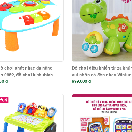
ồ chơi phát nhạc đa năng
Đồ chơi điều khiển từ xa khủ
n 0852, đồ chơi kích thích
vui nhộn có đèn nhạc Winfun
00 đ
699.000 đ
triển giác quan và rèn luyện
NL
ăng vận động cho bé