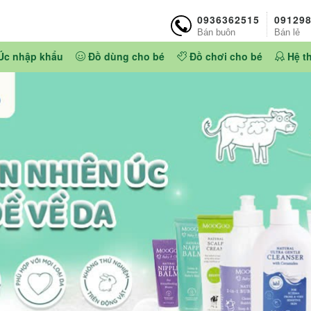
0936362515
09129
Bán buôn
Bán lẻ
Úc nhập khẩu
Đồ dùng cho bé
Đồ chơi cho bé
Hệ t