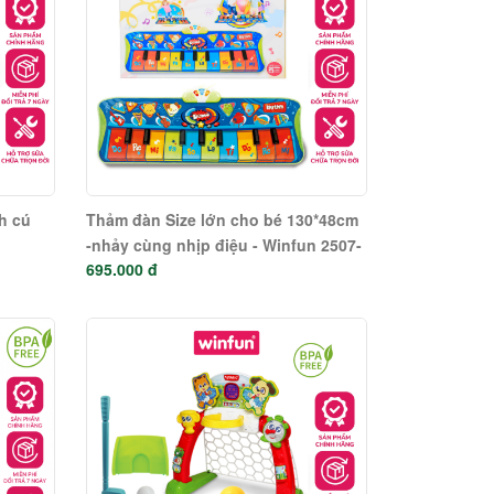
nh cú
Thảm đàn Size lớn cho bé 130*48cm
-nhảy cùng nhịp điệu - Winfun 2507-
695.000 đ
NL