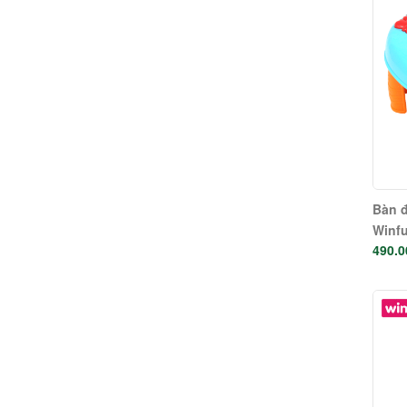
Bàn đ
Winfu
490.0
phát 
khả n