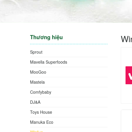
Wi
Thương hiệu
Sprout
Mavella Superfoods
MooGoo
Mastela
Comfybaby
DJ&A
Toys House
Manuka Eco
Winfun