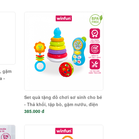
y, gặm
a -
Set quà tặng đồ chơi sơ sinh cho bé
- Thả khối, tập bò, gặm nướu, điện
385.000 đ
thoại cầm tay Winfun 3035-NL