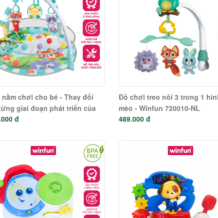
nằm chơi cho bé - Thay đổi
Đồ chơi treo nôi 3 trong 1 hì
từng giai đoạn phát triển của
mèo - Winfun 720010-NL
.000 đ
489.000 đ
Winfun 710000-NL