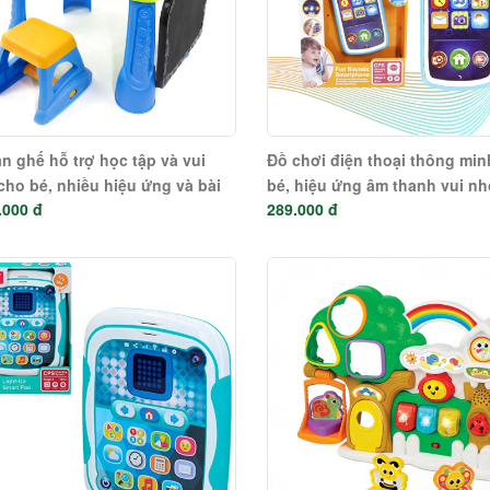
n ghế hỗ trợ học tập và vui
Đồ chơi điện thoại thông min
cho bé, nhiều hiệu ứng và bài
bé, hiệu ứng âm thanh vui nh
.000 đ
289.000 đ
ấp dẫn Winfun 1207
thể ghi âm Winfun 0740