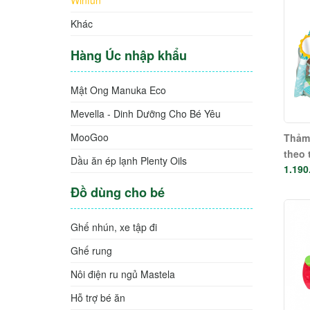
Khác
Hàng Úc nhập khẩu
Mật Ong Manuka Eco
Mevella - Dinh Dưỡng Cho Bé Yêu
MooGoo
Thảm 
theo 
Dầu ăn ép lạnh Plenty Oils
1.190
bé - 
Đồ dùng cho bé
Ghế nhún, xe tập đi
Ghế rung
Nôi điện ru ngủ Mastela
Hỗ trợ bé ăn