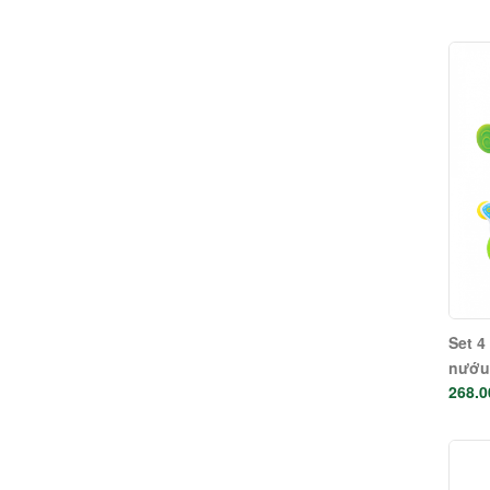
Set 4
nướu 
268.0
Winf