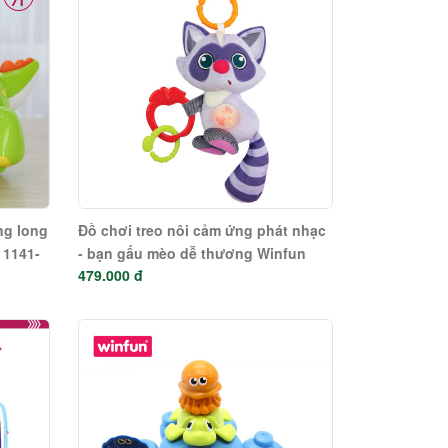
ng long
Đồ chơi treo nôi cảm ứng phát nhạc
 1141-
- bạn gấu mèo dễ thương Winfun
479.000 đ
720020-01