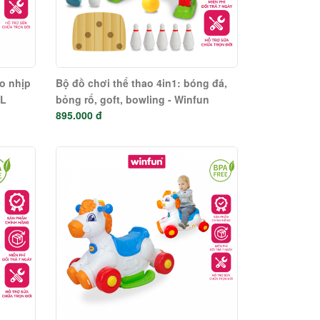
o nhịp
Bộ đồ chơi thể thao 4in1: bóng đá,
NL
bỏng rổ, goft, bowling - Winfun
895.000 đ
6003A-NL