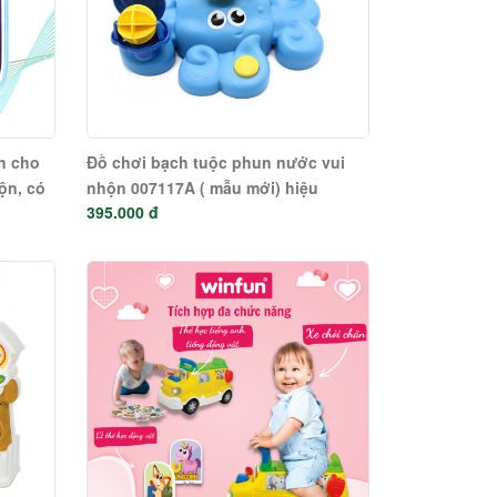
h cho
Đồ chơi bạch tuộc phun nước vui
ộn, có
nhộn 007117A ( mẫu mới) hiệu
395.000 đ
Winfun