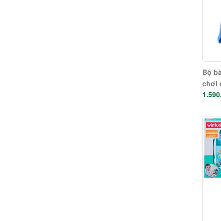
Bộ bà
chơi 
1.590
học h