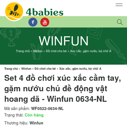
WINFUN
Trang chủ
»
Winfun
»
Đồ chơi cho bé
»
Xúc xắc, gặm nướu, kệ chữ A
Trang chủ
»
Winfun
»
Đồ chơi cho bé
»
Xúc xắc, gặm nướu, kệ chữ A
Set 4 đồ chơi xúc xắc cầm tay,
gặm nướu chủ đề động vật
hoang dã - Winfun 0634-NL
Mã sản phẩm:
WF0522-0634-NL
Trạng thái:
Còn hàng
Thương hiệu:
Winfun