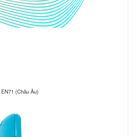
, EN71 (Châu Âu)