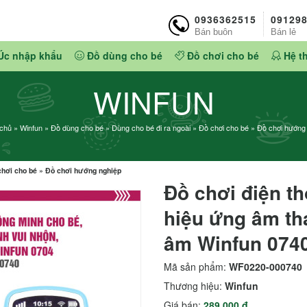
0936362515
09129
Bán buôn
Bán lẻ
Úc nhập khẩu
Đồ dùng cho bé
Đồ chơi cho bé
Hệ t
WINFUN
 chủ
»
Winfun
»
Đồ dùng cho bé
»
Dùng cho bé đi ra ngoài
»
Đồ chơi cho bé
»
Đồ chơi hướng
chơi cho bé
»
Đồ chơi hướng nghiệp
Đồ chơi điện th
hiệu ứng âm tha
âm Winfun 074
Mã sản phẩm:
WF0220-000740
Thương hiệu:
Winfun
Giá bán:
289.000 đ