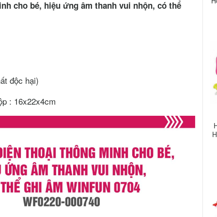
H
inh cho bé, hiệu ứng âm thanh vui nhộn, có thể
ất độc hại)
hộp : 16x22x4cm
H
H