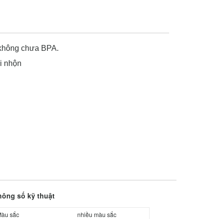
, không chưa BPA.
i nhộn
hông số kỹ thuật
àu sắc
nhiều màu sắc