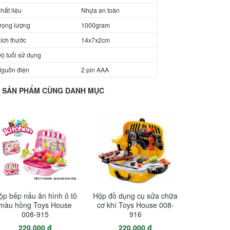
hất liệu
Nhựa an toàn
rọng lượng
1000gram
ích thước
14x7x2cm
ộ tuổi sử dụng
guồn điện
2 pin AAA
SẢN PHẨM CÙNG DANH MỤC
ộp bếp nấu ăn hình ô tô
Hộp đồ dụng cụ sửa chữa
màu hồng Toys House
cơ khí Toys House 008-
008-915
916
220.000 đ
220.000 đ