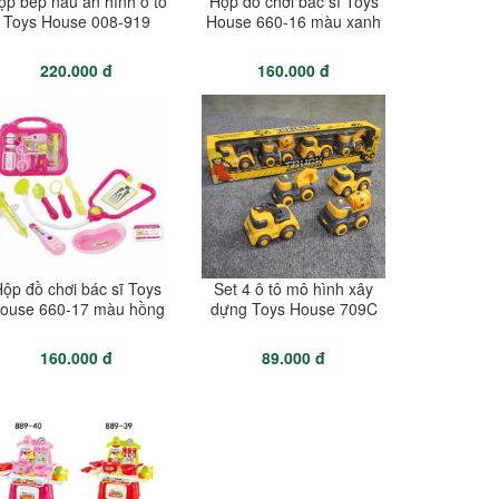
ộp bếp nấu ăn hình ô tô
Hộp đồ chơi bác sĩ Toys
Toys House 008-919
House 660-16 màu xanh
220.000 đ
160.000 đ
ộp đồ chơi bác sĩ Toys
Set 4 ô tô mô hình xây
ouse 660-17 màu hồng
dựng Toys House 709C
160.000 đ
89.000 đ