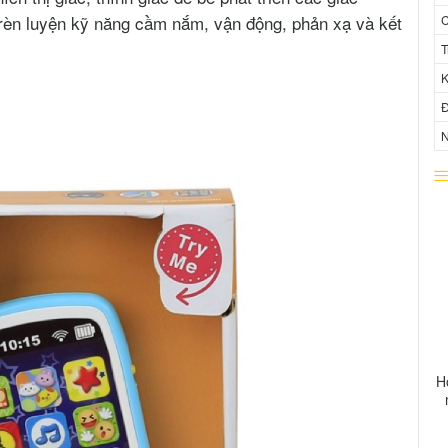
 rèn luyện kỹ năng cầm nắm, vận động, phản xạ và kết
C
T
K
Đ
N
H