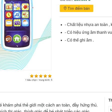
Tìm điểm bán
- Chất liệu nhựa an toàn 
- Có hiệu ứng âm thanh vu
- Có thể ghi âm .
1
bầu chọn / trung bình:
5
T
é khám phá thế giới một cách an toàn, đầy hứng thú.
M
ch thị giác, thính giác để bé phát triển các giác