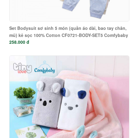
Set Bodysuit sơ sinh 5 món (quần áo dài, bao tay chân,
mũ) kẻ sọc 100% Cotton CF0721-BODY-SET5 Comfybaby
258.000 đ
( loại mỏng)