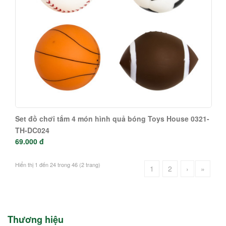
Set đồ chơi tắm 4 món hình quả bóng Toys House 0321-
TH-DC024
69.000 đ
Hiển thị 1 đến 24 trong 46 (2 trang)
1
2
›
»
Thương hiệu