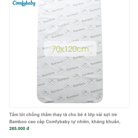
Tấm lót chống thấm thay tã cho bé 4 lớp vải sợi tre
Bamboo cao cấp Comfybaby tự nhiên, kháng khuẩn,
285.000 đ
thoáng khí CF1120-PAD1-L