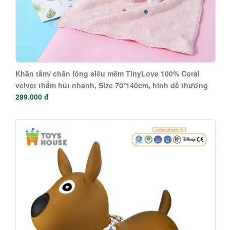
Khăn tắm/ chăn lông siêu mềm TinyLove 100% Coral
velvet thấm hút nhanh, Size 70*140cm, hình dễ thương
299.000 đ
KT03