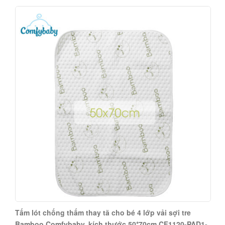
Tấm lót chống thấm thay tã cho bé 4 lớp vải sợi tre
Bamboo Comfybaby, kích thước 50*70cm CF1120-PAD1-