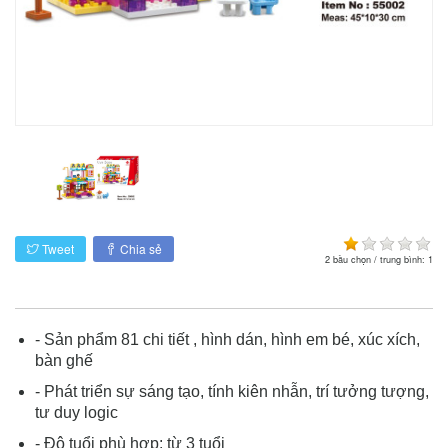
Tweet
Chia sẻ
2
bầu chọn / trung bình:
1
- Sản phẩm 81 chi tiết , hình dán, hình em bé, xúc xích,
bàn ghế
- Phát triển sự sáng tạo, tính kiên nhẫn, trí tưởng tượng,
tư duy logic
- Độ tuổi phù hợp: từ 3 tuổi