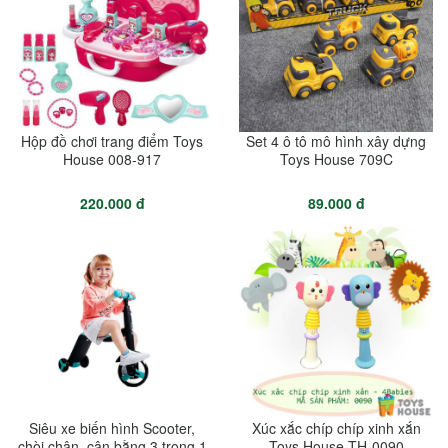
Hộp đồ chơi trang điểm Toys
Set 4 ô tô mô hình xây dựng
House 008-917
Toys House 709C
220.000 đ
89.000 đ
Siêu xe biến hình Scooter,
Xúc xắc chíp chíp xinh xắn
chòi chân, cân bằng 3 trong 1
Toys House TH-0090