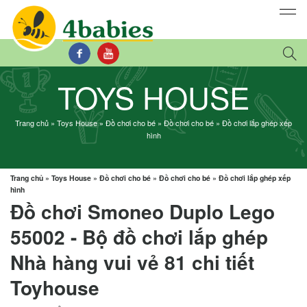
TOYS HOUSE
Trang chủ
»
Toys House
»
Đồ chơi cho bé
»
Đồ chơi cho bé
»
Đồ chơi lắp ghép xếp
hình
Trang chủ
»
Toys House
»
Đồ chơi cho bé
»
Đồ chơi cho bé
»
Đồ chơi lắp ghép xếp
hình
Đồ chơi Smoneo Duplo Lego
55002 - Bộ đồ chơi lắp ghép
Nhà hàng vui vẻ 81 chi tiết
Toyhouse