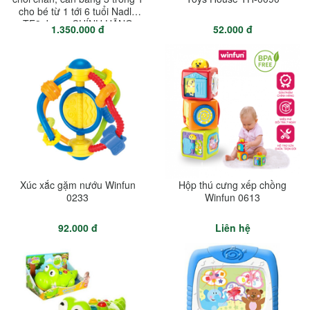
cho bé từ 1 tới 6 tuổi Nadle
TF3 Joovy CHÍNH HÃNG
1.350.000 đ
52.000 đ
Xúc xắc gặm nướu Winfun
Hộp thú cưng xếp chồng
0233
Winfun 0613
92.000 đ
Liên hệ