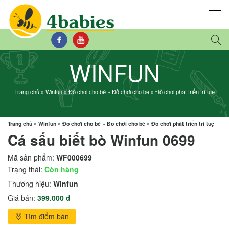
WINFUN
Trang chủ
»
Winfun
»
Đồ chơi cho bé
»
Đồ chơi cho bé
»
Đồ chơi phát triển trí tuệ
Trang chủ
»
Winfun
»
Đồ chơi cho bé
»
Đồ chơi cho bé
»
Đồ chơi phát triển trí tuệ
Cá sấu biết bò Winfun 0699
Mã sản phẩm:
WF000699
Trạng thái:
Còn hàng
Thương hiệu:
Winfun
Giá bán:
399.000 đ
Tìm điểm bán