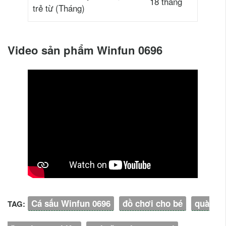
18 tháng
trẻ từ (Tháng)
Video sản phẩm Winfun 0696
Cá sấu Winfun 0696
đồ chơi cho bé
quà
TAG: