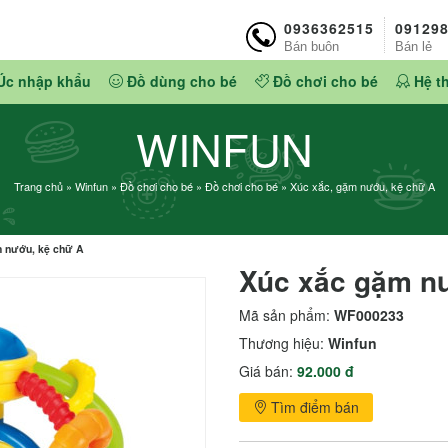
0936362515
09129
Bán buôn
Bán lẻ
Úc nhập khẩu
Đồ dùng cho bé
Đồ chơi cho bé
Hệ t
WINFUN
Trang chủ
»
Winfun
»
Đồ chơi cho bé
»
Đồ chơi cho bé
»
Xúc xắc, gặm nướu, kệ chữ A
m nướu, kệ chữ A
Xúc xắc gặm n
Mã sản phẩm:
WF000233
Thương hiệu:
Winfun
Giá bán:
92.000 đ
Tìm điểm bán