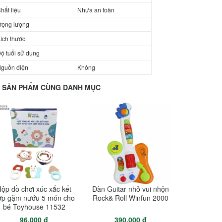
hất liệu
Nhựa an toàn
rọng lượng
ích thước
ộ tuổi sử dụng
guồn điện
Không
SẢN PHẨM CÙNG DANH MỤC
ộp đồ chơi xúc xắc kết
Đàn Guitar nhỏ vui nhộn
ợp gặm nướu 5 món cho
Rock& Roll Winfun 2000
bé Toyhouse 11532
96.000 đ
390.000 đ