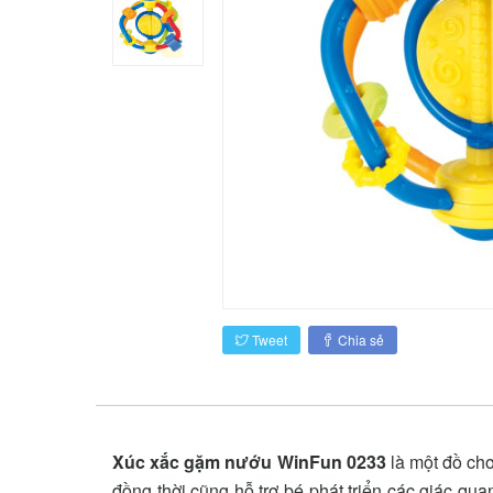
Tweet
Chia sẻ
Xúc xắc gặm nướu WinFun 0233
là một đồ chơ
đồng thời cũng hỗ trợ bé phát triển các giác qua