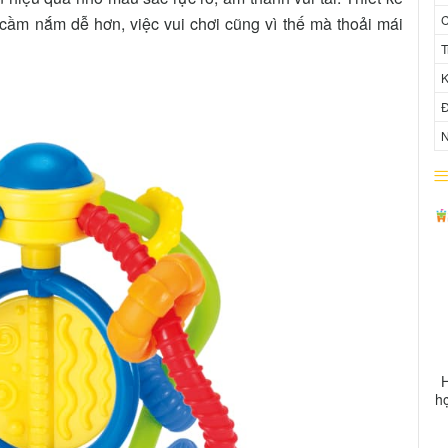
C
cầm nắm dễ hơn, việc vui chơi cũng vì thế mà thoải mái
T
K
Đ
N
H
h