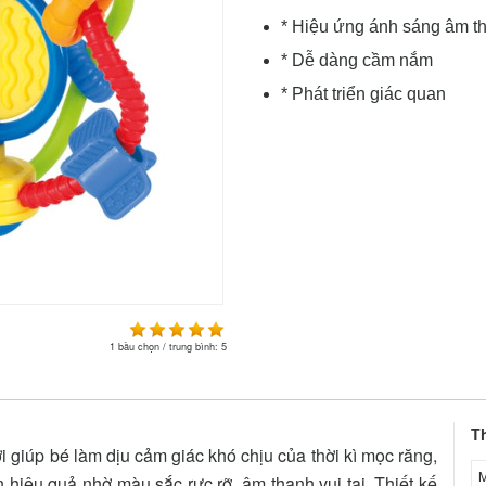
* Hiệu ứng ánh sáng âm t
* Dễ dàng cầm nắm
* Phát triển giác quan
1
bầu chọn / trung bình:
5
T
i giúp bé làm dịu cảm giác khó chịu của thời kì mọc răng,
M
n hiệu quả nhờ màu sắc rực rỡ, âm thanh vui tai. Thiết kế