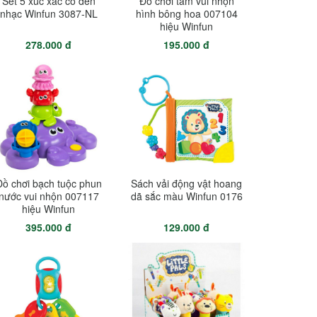
Set 5 xúc xắc có đèn
Đồ chơi tắm vui nhộn
nhạc Winfun 3087-NL
hình bông hoa 007104
hiệu Winfun
278.000 đ
195.000 đ
Đồ chơi bạch tuộc phun
Sách vải động vật hoang
nước vui nhộn 007117
dã sắc màu Winfun 0176
hiệu Winfun
395.000 đ
129.000 đ