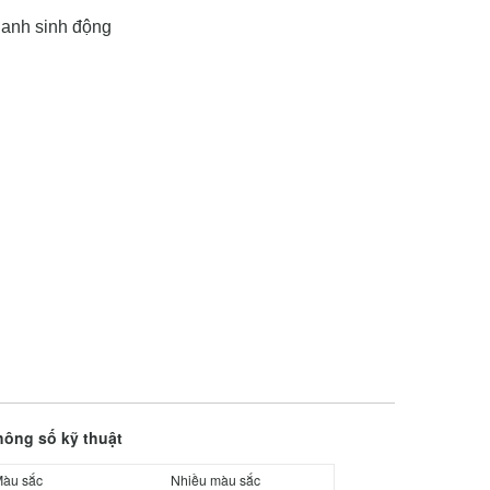
hanh sinh động
hông số kỹ thuật
àu sắc
Nhiều màu sắc