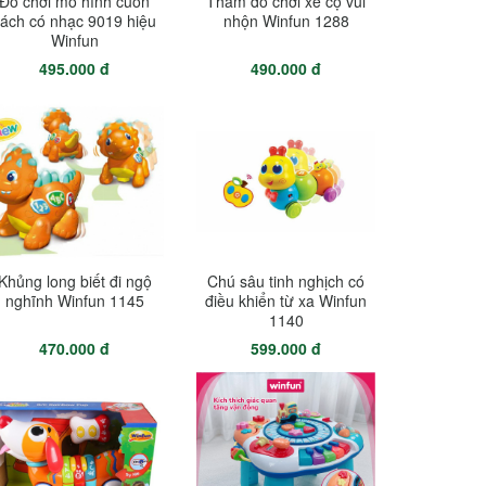
Đồ chơi mô hình cuốn
Thảm đồ chơi xe cộ vui
ách có nhạc 9019 hiệu
nhộn Winfun 1288
Winfun
495.000 đ
490.000 đ
Khủng long biết đi ngộ
Chú sâu tinh nghịch có
nghĩnh Winfun 1145
điều khiển từ xa Winfun
1140
470.000 đ
599.000 đ