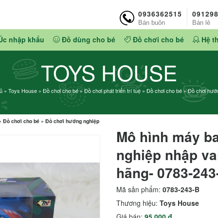
0936362515
09129
Bán buôn
Bán lẻ
Úc nhập khẩu
Đồ dùng cho bé
Đồ chơi cho bé
Hệ t
TOYS HOUSE
ủ
»
Toys House
»
Đồ chơi cho bé
»
Đồ chơi phát triển trí tuệ
»
Đồ chơi cho bé
»
Đồ chơi hướ
»
Đồ chơi cho bé
»
Đồ chơi hướng nghiệp
Mô hình máy ba
nghiệp nhập va
hãng- 0783-243
Mã sản phẩm:
0783-243-B
Thương hiệu:
Toys House
Giá bán:
95.000 đ