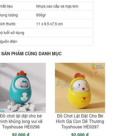
hất liệu
Nhựa cao cấp và hợp kim
rọng lượng
500gr
ích thước
11 x 9.5 x7.5 cm
ộ tuổi sử dụng
guồn điện
SẢN PHẨM CÙNG DANH MỤC
Đồ chơi lật đật cho bé
Đồ Chơi Lật Đật Cho Bé
hình khủng long vui vẻ
Hình Gà Con Dễ Thương
Toyshouse HE0296
Toyshouse HE0297
92.000 đ
92.000 đ