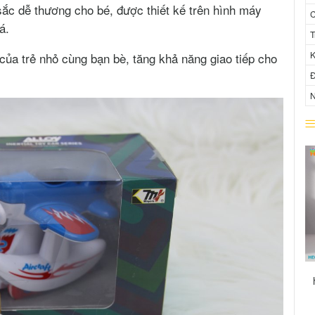
ắc dễ thương cho bé, được thiết kế trên hình máy
C
á.
T
K
của trẻ nhỏ cùng bạn bè, tăng khả năng giao tiếp cho
Đ
N