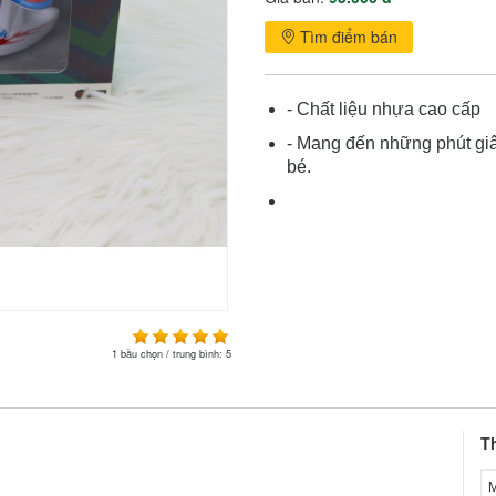
Tìm điểm bán
- Chất liệu nhựa cao cấp
- Mang đến những phút giây
bé.
1
bầu chọn / trung bình:
5
T
M