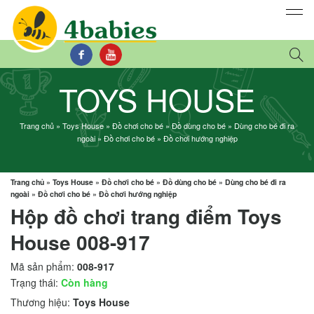
TOYS HOUSE
Trang chủ
»
Toys House
»
Đồ chơi cho bé
»
Đồ dùng cho bé
»
Dùng cho bé đi ra
ngoài
»
Đồ chơi cho bé
»
Đồ chơi hướng nghiệp
Trang chủ
»
Toys House
»
Đồ chơi cho bé
»
Đồ dùng cho bé
»
Dùng cho bé đi ra
ngoài
»
Đồ chơi cho bé
»
Đồ chơi hướng nghiệp
Hộp đồ chơi trang điểm Toys
House 008-917
Mã sản phẩm:
008-917
Trạng thái:
Còn hàng
Thương hiệu:
Toys House