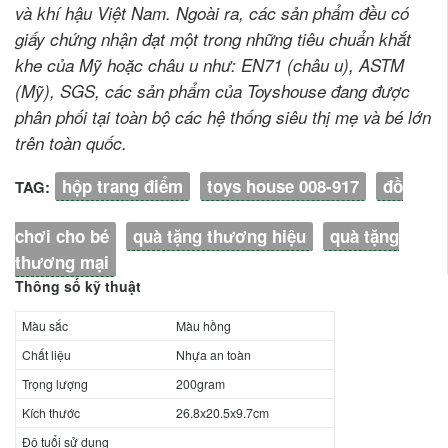
và khí hậu Việt Nam. Ngoài ra, các sản phẩm đều có
giấy chứng nhận đạt một trong những tiêu chuẩn khắt
khe của Mỹ hoặc châu u như: EN71 (châu u), ASTM
(Mỹ), SGS, các sản phẩm của Toyshouse đang được
phân phối tại toàn bộ các hệ thống siêu thị mẹ và bé lớn
trên toàn quốc.
hộp trang điểm
toys house 008-917
đồ
TAG:
chơi cho bé
quà tặng thương hiệu
quà tặng
thương mại
Thông số kỹ thuật
Màu sắc
Màu hồng
Chất liệu
Nhựa an toàn
Trọng lượng
200gram
Kích thước
26.8x20.5x9.7cm
Độ tuổi sử dụng