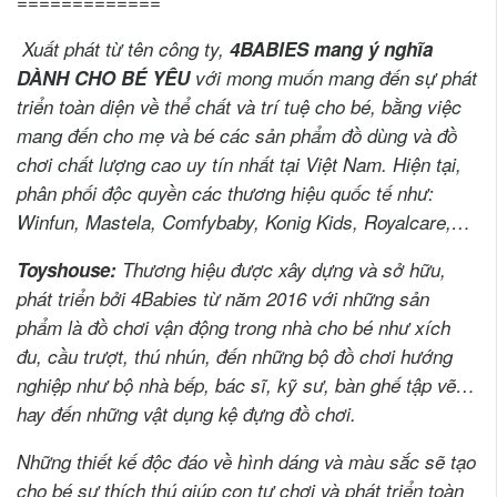
=============
Xuất phát từ tên công ty,
4BABIES mang ý nghĩa
DÀNH CHO BÉ YÊU
với
mong muốn mang đến sự phát
triển toàn diện về thể chất và trí tuệ cho bé,
bằng việc
mang đến cho mẹ và bé các
sản phẩm đồ dùng và đồ
chơi chất lượng cao uy tín nhất tại Việt Nam
.
Hiện tại,
phân phối độc quyền các thương hiệu quốc tế như:
Winfun, Mastela, Comfybaby, Konig Kids, Royalcare,…
Toyshouse:
Thương hiệu được xây dựng và sở hữu,
phát triển bởi 4Babies từ năm 2016 với những sản
phẩm là đồ chơi vận động trong nhà cho bé như xích
đu, cầu trượt, thú nhún, đến những bộ đồ chơi hướng
nghiệp như bộ nhà bếp, bác sĩ, kỹ sư, bàn ghế tập vẽ…
hay đến những vật dụng kệ đựng đồ chơi.
Những thiết kế độc đáo về hình dáng và màu sắc sẽ tạo
cho bé sự thích thú giúp con tự chơi và phát triển toàn