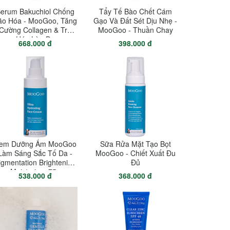
erum Bakuchiol Chống
Tẩy Tế Bào Chết Cám
ão Hóa - MooGoo, Tăng
Gạo Và Đất Sét Dịu Nhẹ -
Cường Collagen & Trẻ
MooGoo - Thuần Chay
Hóa Làn Da
668.000 đ
398.000 đ
em Dưỡng Ẩm MooGoo
Sữa Rửa Mặt Tạo Bọt
Làm Sáng Sắc Tố Da -
MooGoo - Chiết Xuất Đu
igmentation Brightening
Đủ
Moisturiser 75g
538.000 đ
368.000 đ