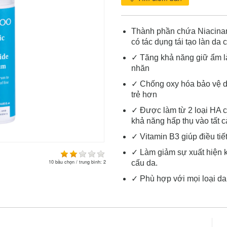
Thành phần chứa Niacinami
có tác dụng tái tạo làn da
✓ Tăng khả năng giữ ẩm là
nhăn
✓ Chống oxy hóa bảo vệ da
trẻ hơn
✓ Được làm từ 2 loại HA c
khả năng hấp thụ vào tất c
✓ Vitamin B3 giúp điều ti
✓ Làm giảm sự xuất hiện kh
10
bầu chọn / trung bình:
2
cấu da.
✓ Phù hợp với mọi loại da