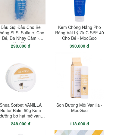
Dầu Gội Đầu Cho Bé
Kem Chống Nắng Phổ
hông SLS, Sulfate, Cho
Rộng Vật Lý ZinC SPF 40
Bé, Da Nhạy Cảm -
Cho Bé - MooGoo
MooGoo
298.000 đ
390.000 đ
Shea Sorbet VANILLA
Son Dưỡng Môi Vanilla -
Butter Balm 50g Kem
MooGoo
dưỡng bơ hạt mỡ vani
50g - MooGoo
248.000 đ
118.000 đ