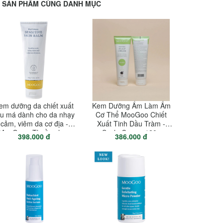
SẢN PHẨM CÙNG DANH MỤC
em dưỡng da chiết xuất
Kem Dưỡng Ẩm Làm Ấm
au má dành cho da nhạy
Cơ Thể MooGoo Chiết
cảm, viêm da cơ địa -
Xuất Tinh Dầu Tràm -
MooGoo - Thuần chay
Scalp Cream 120g
398.000 đ
386.000 đ