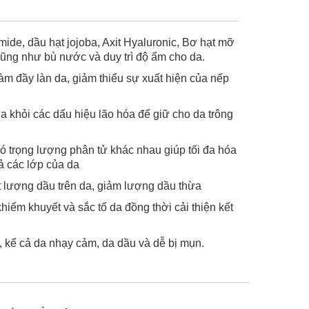
de, dầu hạt jojoba, Axit Hyaluronic, Bơ hạt mỡ
 cũng như bù nước và duy trì độ ẩm cho da.
m đầy làn da, giảm thiểu sự xuất hiện của nếp
 khỏi các dấu hiệu lão hóa để giữ cho da trông
ó trọng lượng phân tử khác nhau giúp tối đa hóa
ả các lớp của da
ết lượng dầu trên da, giảm lượng dầu thừa
iếm khuyết và sắc tố da đồng thời cải thiện kết
, kể cả da nhạy cảm, da dầu và dễ bị mụn.