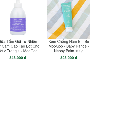
Sữa Tắm Gội Tự Nhiên
Kem Chống Hăm Em Bé
ừ Cám Gạo Tạo Bọt Cho
MooGoo - Baby Range -
Bé 2 Trong 1 - MooGoo
Nappy Balm 120g
348.000 đ
328.000 đ