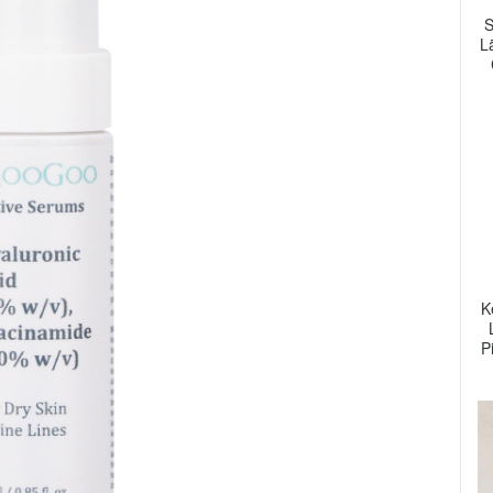
S
L
K
P