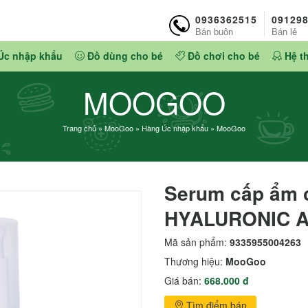
0936362515
09129
Bán buôn
Bán lẻ
Úc nhập khẩu
Đồ dùng cho bé
Đồ chơi cho bé
Hệ t
MOOGOO
Trang chủ
»
MooGoo
»
Hàng Úc nhập khẩu
»
MooGoo
Serum cấp ẩm 
HYALURONIC A
Mã sản phẩm:
9335955004263
Thương hiệu:
MooGoo
Giá bán:
668.000 đ
Tìm điểm bán