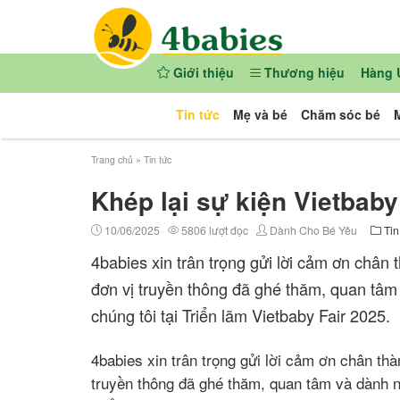
Giới thiệu
Thương hiệu
Hàng 
Tin tức
Mẹ và bé
Chăm sóc bé
Trang chủ
»
Tin tức
Khép lại sự kiện Vietbab
10/06/2025
5806 lượt đọc
Dành Cho Bé Yêu
Tin
4babies xin trân trọng gửi lời cảm ơn chân
đơn vị truyền thông đã ghé thăm, quan tâ
chúng tôi tại Triển lãm Vietbaby Fair 2025.
4babies xin trân trọng gửi lời cảm ơn chân t
truyền thông đã ghé thăm, quan tâm và dành n