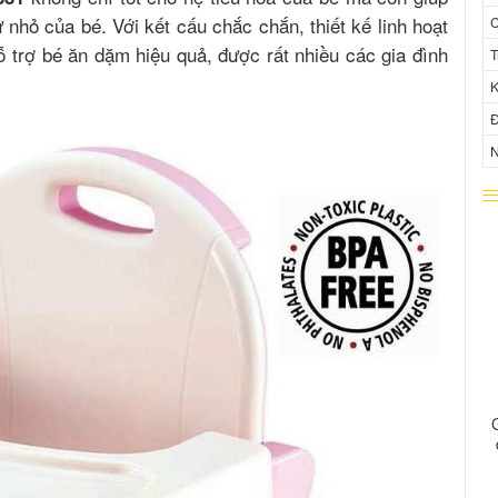
ừ nhỏ của bé. Với kết cấu chắc chắn, thiết kế linh hoạt
C
ỗ trợ bé ăn dặm hiệu quả, được rất nhiều các gia đình
T
K
Đ
N