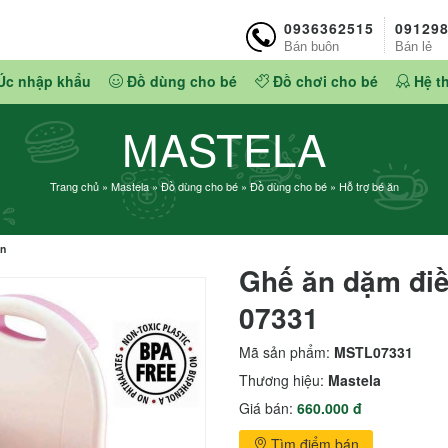
0936362515
09129
Bán buôn
Bán lẻ
Úc nhập khẩu
Đồ dùng cho bé
Đồ chơi cho bé
Hệ t
MASTELA
Trang chủ
»
Mastela
»
Đồ dùng cho bé
»
Đồ dùng cho bé
»
Hỗ trợ bé ăn
ăn
Ghế ăn dặm điề
07331
Mã sản phẩm:
MSTL07331
Thương hiệu:
Mastela
Giá bán:
660.000 đ
Tìm điểm bán