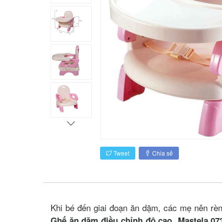
Tweet
Chia sẻ
Khi bé đến giai đoạn ăn dặm, các mẹ nên rèn
Ghế ăn dặm điều chỉnh độ cao Mastela 0