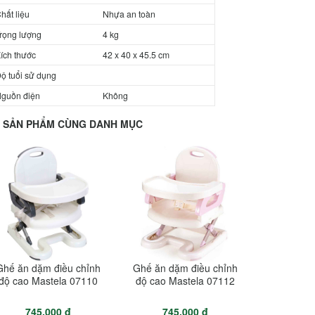
hất liệu
Nhựa an toàn
rọng lượng
4 kg
ích thước
42 x 40 x 45.5 cm
ộ tuổi sử dụng
guồn điện
Không
SẢN PHẨM CÙNG DANH MỤC
Ghế ăn dặm điều chỉnh
Ghế ăn dặm điều chỉnh
độ cao Mastela 07110
độ cao Mastela 07112
745.000 đ
745.000 đ