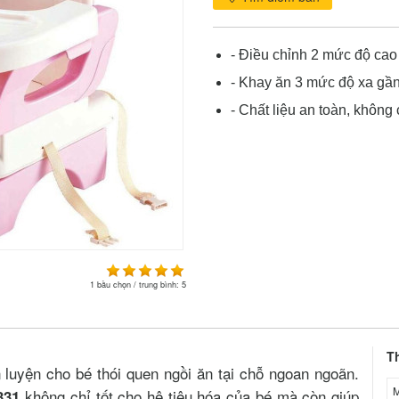
- Điều chỉnh 2 mức độ cao
- Khay ăn 3 mức độ xa gầ
- Chất liệu an toàn, khôn
1
bầu chọn / trung bình:
5
T
 luyện cho bé thói quen ngồi ăn tại chỗ ngoan ngoãn.
M
không chỉ tốt cho hệ tiêu hóa của bé mà còn giúp
7331