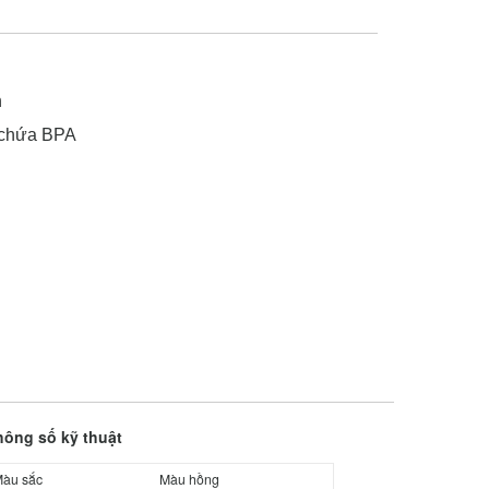
n
g chứa BPA
hông số kỹ thuật
àu sắc
Màu hồng